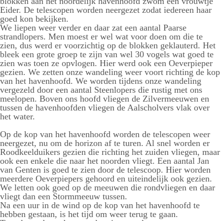
blokken aan het noordelijk havenhoofd zwom een vrouwtje
Eider. De telescopen worden neergezet zodat iedereen haar
goed kon bekijken.
We liepen weer verder en daar zat een aantal Paarse
strandlopers. Men moest er wel wat voor doen om die te
zien, dus werd er voorzichtig op de blokken geklauterd. Het
bleek een grote groep te zijn van wel 30 vogels wat goed te
zien was toen ze opvlogen. Hier werd ook een Oeverpieper
gezien. We zetten onze wandeling weer voort richting de kop
van het havenhoofd. We worden tijdens onze wandeling
vergezeld door een aantal Steenlopers die rustig met ons
meelopen. Boven ons hoofd vliegen de Zilvermeeuwen en
tussen de havenhoofden vliegen de Aalscholvers vlak over
het water.
Op de kop van het havenhoofd worden de telescopen weer
neergezet, nu om de horizon af te turen. Al snel worden er
Roodkeelduikers gezien die richting het zuiden vliegen, maar
ook een enkele die naar het noorden vliegt. Een aantal Jan
van Genten is goed te zien door de telescoop. Hier worden
meerdere Oeverpiepers gehoord en uiteindelijk ook gezien.
We letten ook goed op de meeuwen die rondvliegen en daar
vliegt dan een Stormmeeuw tussen.
Na een uur in de wind op de kop van het havenhoofd te
hebben gestaan, is het tijd om weer terug te gaan.