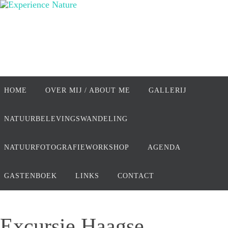
Ga
naar
de
inhoud
Ga
naar
HOME
OVER MIJ / ABOUT ME
GALLERIJ
de
inhoud
NATUURBELEVINGSWANDELING
NATUURFOTOGRAFIEWORKSHOP
AGENDA
GASTENBOEK
LINKS
CONTACT
Excursie Haagse