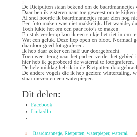
De Rietputten staan bekend om de baardmannetjes die
Daar ben ik gisteren naar toe geweest om te kijken 
Al snel hoorde ik baardmannetjes maar zien nog ni
Een foto maken was niet makkelijk. Het waaide, du
Toch lukte het om een paar foto’s te maken.
En stuk verderop kon ik een stukje het riet in om t
Wat een geluk. Deze liep open en bloot. Normaal ge
daardoor goed fotograferen.
Ik heb daar zeker een half uur doorgebracht.
Toen weer terug naar het pad en verder het gebied 
hier heb ik geprobeerd de waterral te fotograferen.
De hele middag heb ik in de Rietputten doorgebrach
De andere vogels die ik heb gezien: wintertaling, 
staartmezen en een waterpieper.
Dit delen:
Facebook
LinkedIn
Baardmannetje
,
Rietputten
,
waterpieper
,
waterral
.