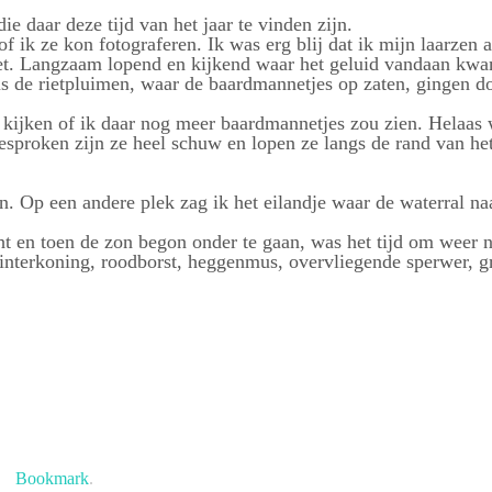
 daar deze tijd van het jaar te vinden zijn.
of ik ze kon fotograferen. Ik was erg blij dat ik mijn laarze
et. Langzaam lopend en kijkend waar het geluid vandaan kwam
s de rietpluimen, waar de baardmannetjes op zaten, gingen d
e kijken of ik daar nog meer baardmannetjes zou zien. Helaas w
sproken zijn ze heel schuw en lopen ze langs de rand van het
in. Op een andere plek zag ik het eilandje waar de waterral n
t en toen de zon begon onder te gaan, was het tijd om weer n
winterkoning, roodborst, heggenmus, overvliegende sperwer, gr
Bookmark
.