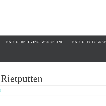
NATUURBELEVINGSWANDELING
NATUURFOTOGRA
 Rietputten
d