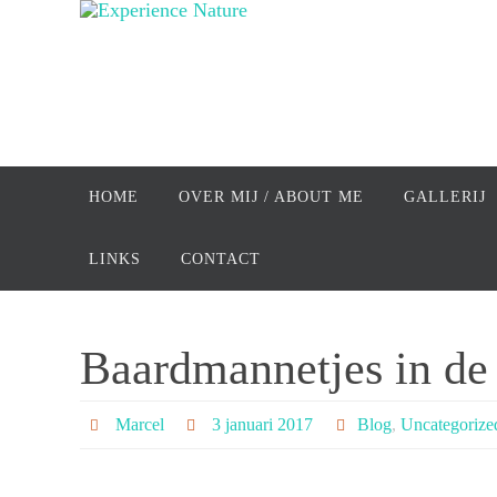
Ga
naar
de
inhoud
Ga
naar
HOME
OVER MIJ / ABOUT ME
GALLERIJ
de
inhoud
LINKS
CONTACT
Baardmannetjes in de
Marcel
3 januari 2017
Blog
,
Uncategorize