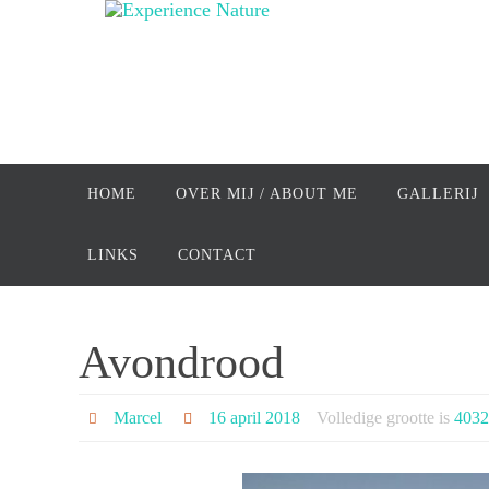
Ga
naar
de
inhoud
Ga
naar
HOME
OVER MIJ / ABOUT ME
GALLERIJ
de
inhoud
LINKS
CONTACT
Avondrood
Marcel
16 april 2018
Volledige grootte is
4032