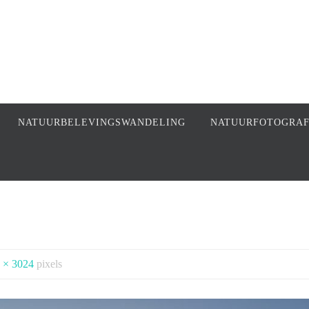
NATUURBELEVINGSWANDELING
NATUURFOTOGRA
 × 3024
pixels