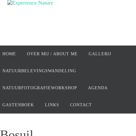
Ga
naar
de
inhoud
Ga
naar
HOME
OVER MIJ / ABOUT ME
GALLERIJ
de
inhoud
NATUURBELEVINGSWANDELING
NATUURFOTOGRAFIEWORKSHOP
AGENDA
GASTENBOEK
LINKS
CONTACT
Bosuil