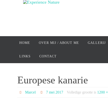
Ga
naar
de
inhoud
Ga
naar
HOME
OVER MIJ / ABOUT ME
GALLERIJ
de
inhoud
LINKS
CONTACT
Europese kanarie
Marcel
7 mei 2017
Volledige grootte is
1200 ×