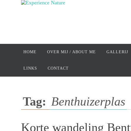
Ga
naar
de
inhoud
Ga
naar
HOME
OVER MIJ / ABOUT ME
GALLERIJ
de
inhoud
LINKS
CONTACT
Tag:
Benthuizerplas
Korte wandeling Ben