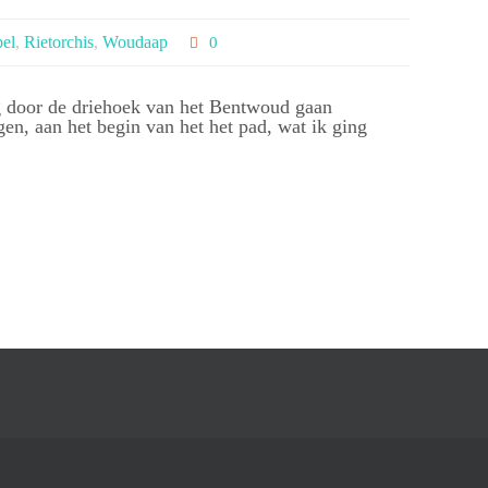
bel
,
Rietorchis
,
Woudaap
0
g door de driehoek van het Bentwoud gaan
gen, aan het begin van het het pad, wat ik ging