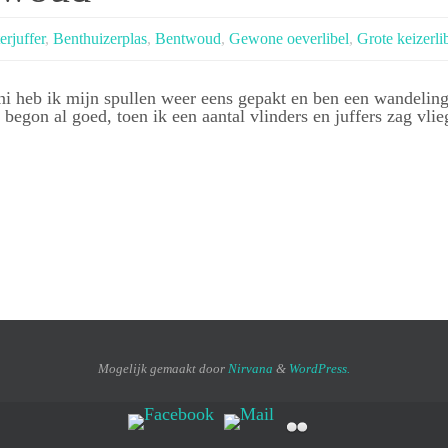
rjuffer
,
Benthuizerplas
,
Bentwoud
,
Gewone oeverlibel
,
Grote keizerli
i heb ik mijn spullen weer eens gepakt en ben een wandelin
begon al goed, toen ik een aantal vlinders en juffers zag vlie
Mogelijk gemaakt door
Nirvana
&
WordPress.