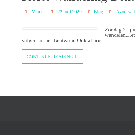
Marcel
22 juni 2020
Blog
Azuurwate
Zondag 21 jun
wandelen.Het 
volgen, in het Bentwoud.Ook al hoef…
CONTINUE READING