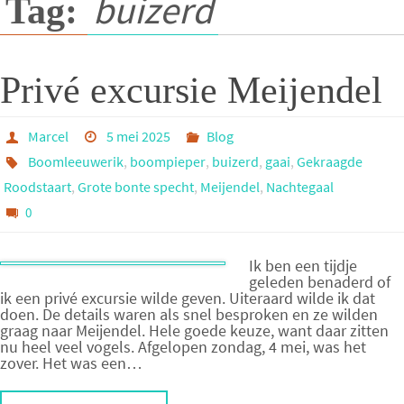
buizerd
Tag:
Privé excursie Meijendel
Marcel
5 mei 2025
Blog
Boomleeuwerik
,
boompieper
,
buizerd
,
gaai
,
Gekraagde
Roodstaart
,
Grote bonte specht
,
Meijendel
,
Nachtegaal
0
Ik ben een tijdje
geleden benaderd of
ik een privé excursie wilde geven. Uiteraard wilde ik dat
doen. De details waren als snel besproken en ze wilden
graag naar Meijendel. Hele goede keuze, want daar zitten
nu heel veel vogels. Afgelopen zondag, 4 mei, was het
zover. Het was een…