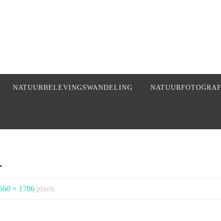
NATUURBELEVINGSWANDELING
NATUURFOTOGRA
-
560 × 1706
pixels