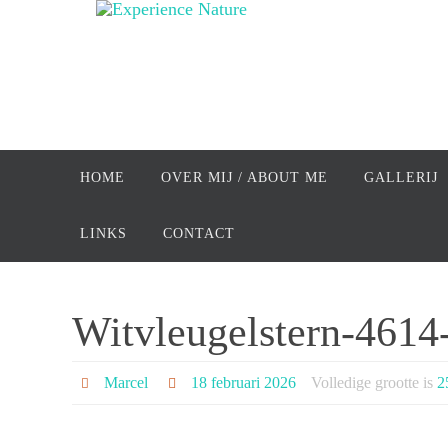
Ga
naar
de
inhoud
Ga
naar
HOME
OVER MIJ / ABOUT ME
GALLERIJ
de
inhoud
LINKS
CONTACT
Witvleugelstern-4614
Marcel
18 februari 2026
Volledige grootte is
2