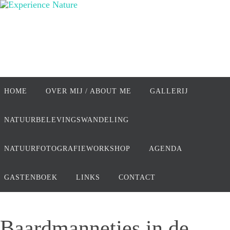
Ga
naar
de
inhoud
Ga
naar
HOME
OVER MIJ / ABOUT ME
GALLERIJ
de
inhoud
NATUURBELEVINGSWANDELING
NATUURFOTOGRAFIEWORKSHOP
AGENDA
GASTENBOEK
LINKS
CONTACT
Baardmannetjes in de