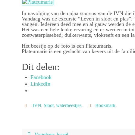
In navolging van de najaarscursus van de IVN die i
Vandaag was de excursie “Leven in sloot en plas”. 
vangen. Iedereen deed mee en al gauw werden de eer
Het was een hele leuke ervaring en er werden in to
zoetwaterpissebed, duikerwants, vlokreeft en een la
Het beestje op de foto is een Plateumaris.
Plateumaris is een geslacht van kevers uit de famili
Dit delen:
Facebook
LinkedIn
IVN
,
Sloot
,
waterbeestjes
.
Bookmark
.
Vogelreis Israël