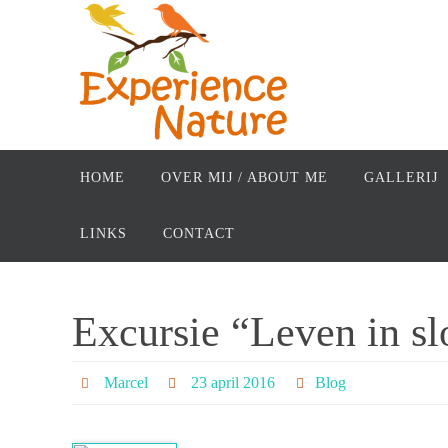
Ga
naar
de
inhoud
Ga
naar
HOME
OVER MIJ / ABOUT ME
GALLERIJ
de
inhoud
LINKS
CONTACT
Excursie “Leven in sl
Marcel
23 april 2016
Blog