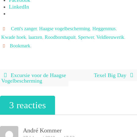
LinkedIn
Cetti's zanger
,
Haagse vogelbescherming
,
Heggenmus
,
Kwade hoek
,
laarzen
,
Roodborsttapuit
,
Sperwer
,
Veldleeuwerik
.
Bookmark
.
Excursie voor de Haagse
Texel Big Day
Vogelbescherming
3 reacties
André Kommer