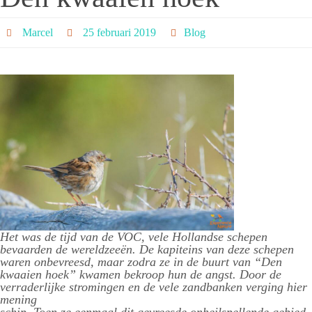
Marcel
25 februari 2019
Blog
Het was de tijd van de VOC, vele Hollandse schepen
bevaarden de wereldzeeën. De kapiteins van deze schepen
waren onbevreesd, maar zodra ze in de buurt van “Den
kwaaien hoek” kwamen bekroop hun de angst. Door de
verraderlijke stromingen en de vele zandbanken verging hier
mening
schip. Toen ze eenmaal dit gevreesde onheilspellende gebied