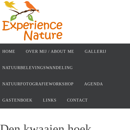
Ga
naar
de
inhoud
Ga
naar
HOME
OVER MIJ / ABOUT ME
GALLERIJ
de
inhoud
NATUURBELEVINGSWANDELING
NATUURFOTOGRAFIEWORKSHOP
AGENDA
GASTENBOEK
LINKS
CONTACT
Den kwaaien hoek