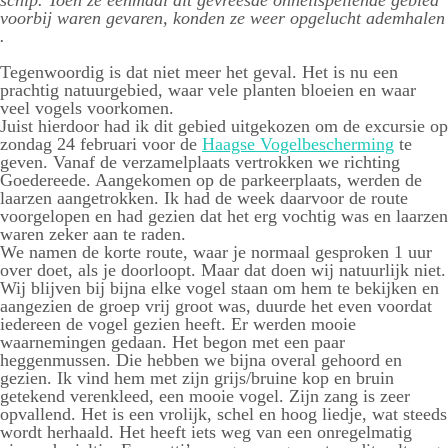
voorbij waren gevaren, konden ze weer opgelucht ademhalen
.
Tegenwoordig is dat niet meer het geval. Het is nu een
prachtig natuurgebied, waar vele planten bloeien en waar
veel vogels voorkomen.
Juist hierdoor had ik dit gebied uitgekozen om de excursie op
zondag 24 februari voor de
Haagse Vogelbescherming
te
geven. Vanaf de verzamelplaats vertrokken we richting
Goedereede. Aangekomen op de parkeerplaats, werden de
laarzen aangetrokken. Ik had de week daarvoor de route
voorgelopen en had gezien dat het erg vochtig was en laarzen
waren zeker aan te raden.
We namen de korte route, waar je normaal gesproken 1 uur
over doet, als je doorloopt. Maar dat doen wij natuurlijk niet.
Wij blijven bij bijna elke vogel staan om hem te bekijken en
aangezien de groep vrij groot was, duurde het even voordat
iedereen de vogel gezien heeft. Er werden mooie
waarnemingen gedaan. Het begon met een paar
heggenmussen. Die hebben we bijna overal gehoord en
gezien. Ik vind hem met zijn grijs/bruine kop en bruin
getekend verenkleed, een mooie vogel. Zijn zang is zeer
opvallend. Het is een vrolijk, schel en hoog liedje, wat steeds
wordt herhaald. Het heeft iets weg van een onregelmatig