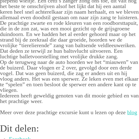
piepend wieltje. Een cetti’s zanger zong ons toe, dit valt nog
het beste te omschrijven alsof het lijkt dat hij een aantal
keren heel snel achterelkaar zijn naam herhaalt, en we bleven
allemaal even doodstil gestaan om naar zijn zang te luisteren.
De prachtige zwarte en rode kleuren van een roodborsttapuit,
die in de zon zat, was een mooi gezicht op de grijsgroene
duindoorn. En we hadden het al eerder gehoord maar op het
strand bij de zeekraal die daar groeide, hoorden we de
vrolijke “tierelierende” zang van baltsende veldleeuweriken.
Dat deden ze terwijl ze hun baltsvlucht uitvoeren. Een
luchtige balletvoorstelling met vrolijke drukke zang.
Op de terugweg naar de auto hoorden we het “miauwen” van
de buizerd. Daar vlogen er 2 over, gevolgd door een derde
vogel. Dat was geen buizerd, die zag er anders uit en hij
vloog anders. Het was een sperwer. Ze leken even met elkaar
te “spelen” en toen besloot de sperwer een andere kant op te
vliegen.
Iedereen heeft geweldig genoten van dit mooie gebied en van
het prachtige weer.
Meer over deze prachtige excursie kunt u lezen op deze
blog
Dit delen:
Facebook