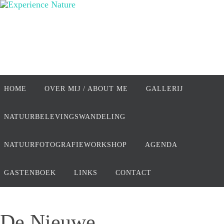
Ga
naar
de
inhoud
Ga
naar
HOME
OVER MIJ / ABOUT ME
GALLERIJ
de
inhoud
NATUURBELEVINGSWANDELING
NATUURFOTOGRAFIEWORKSHOP
AGENDA
GASTENBOEK
LINKS
CONTACT
De Nieuwe