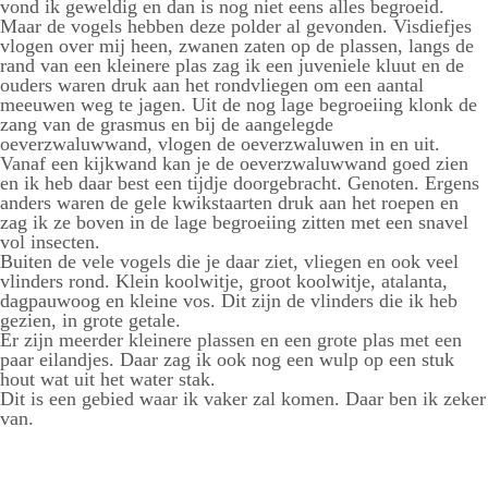
vond ik geweldig en dan is nog niet eens alles begroeid.
Maar de vogels hebben deze polder al gevonden. Visdiefjes
vlogen over mij heen, zwanen zaten op de plassen, langs de
rand van een kleinere plas zag ik een juveniele kluut en de
ouders waren druk aan het rondvliegen om een aantal
meeuwen weg te jagen. Uit de nog lage begroeiing klonk de
zang van de grasmus en bij de aangelegde
oeverzwaluwwand, vlogen de oeverzwaluwen in en uit.
Vanaf een kijkwand kan je de oeverzwaluwwand goed zien
en ik heb daar best een tijdje doorgebracht. Genoten. Ergens
anders waren de gele kwikstaarten druk aan het roepen en
zag ik ze boven in de lage begroeiing zitten met een snavel
vol insecten.
Buiten de vele vogels die je daar ziet, vliegen en ook veel
vlinders rond. Klein koolwitje, groot koolwitje, atalanta,
dagpauwoog en kleine vos. Dit zijn de vlinders die ik heb
gezien, in grote getale.
Er zijn meerder kleinere plassen en een grote plas met een
paar eilandjes. Daar zag ik ook nog een wulp op een stuk
hout wat uit het water stak.
Dit is een gebied waar ik vaker zal komen. Daar ben ik zeker
van.