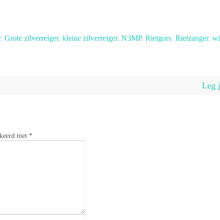
r
,
Grote zilverreiger
,
kleine zilverreiger
,
N3MP
,
Rietgors
,
Rietzanger
,
wi
Leg 
rkeerd met
*