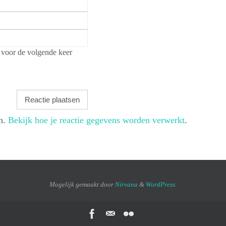
 voor de volgende keer
en.
Bekijk hoe je reactie gegevens worden verwerkt
.
Mogelijk gemaakt door
Nirvana
&
WordPress.