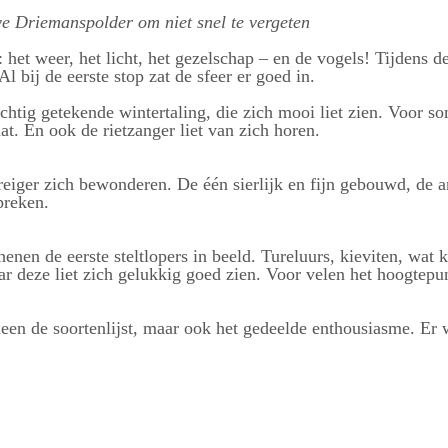
e Driemanspolder om niet snel te vergeten
het weer, het licht, het gezelschap – en de vogels! Tijdens d
l bij de eerste stop zat de sfeer er goed in.
tig getekende wintertaling, die zich mooi liet zien. Voor so
aat. En ook de rietzanger liet van zich horen.
erreiger zich bewonderen. De één sierlijk en fijn gebouwd, d
preken.
enen de eerste steltlopers in beeld. Tureluurs, kieviten, wat 
maar deze liet zich gelukkig goed zien. Voor velen het hoogtep
leen de soortenlijst, maar ook het gedeelde enthousiasme. Er 