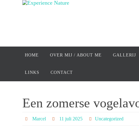
Ga
naar
de
inhoud
Ga
naar
HOME
OVER MIJ / ABOUT ME
GALLERIJ
de
inhoud
LINKS
CONTACT
Een zomerse vogelavo
Marcel
11 juli 2025
Uncategorized