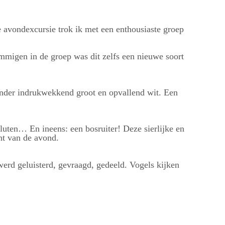
e avondexcursie trok ik met een enthousiaste groep
mmigen in de groep was dit zelfs een nieuwe soort
e ander indrukwekkend groot en opvallend wit. Een
kluten… En ineens: een bosruiter! Deze sierlijke en
unt van de avond.
werd geluisterd, gevraagd, gedeeld. Vogels kijken