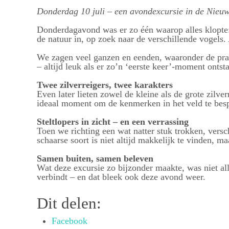
Donderdag 10 juli – een avondexcursie in de Nieuw
Donderdagavond was er zo één waarop alles klopte: 
de natuur in, op zoek naar de verschillende vogels. A
We zagen veel ganzen en eenden, waaronder de prach
– altijd leuk als er zo’n ‘eerste keer’-moment ontst
Twee zilverreigers, twee karakters
Even later lieten zowel de kleine als de grote zilv
ideaal moment om de kenmerken in het veld te bes
Steltlopers in zicht – en een verrassing
Toen we richting een wat natter stuk trokken, versch
schaarse soort is niet altijd makkelijk te vinden, 
Samen buiten, samen beleven
Wat deze excursie zo bijzonder maakte, was niet al
verbindt – en dat bleek ook deze avond weer.
Dit delen:
Facebook