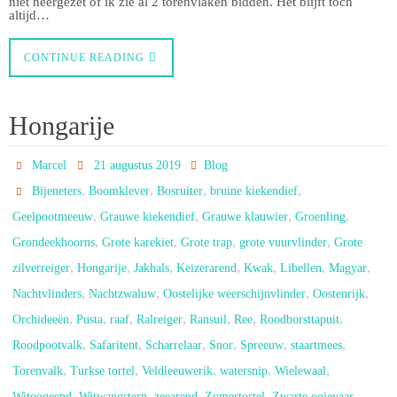
niet neergezet of ik zie al 2 torenvlaken bidden. Het blijft toch
altijd…
CONTINUE READING
Hongarije
Marcel
21 augustus 2019
Blog
,
,
,
,
Bijeneters
Boomklever
Bosruiter
bruine kiekendief
,
,
,
,
Geelpootmeeuw
Grauwe kiekendief
Grauwe klauwier
Groenling
,
,
,
,
Grondeekhoorns
Grote karekiet
Grote trap
grote vuurvlinder
Grote
,
,
,
,
,
,
,
zilverreiger
Hongarije
Jakhals
Keizerarend
Kwak
Libellen
Magyar
,
,
,
,
Nachtvlinders
Nachtzwaluw
Oostelijke weerschijnvlinder
Oostenrijk
,
,
,
,
,
,
,
Orchideeën
Pusta
raaf
Ralreiger
Ransuil
Ree
Roodborsttapuit
,
,
,
,
,
,
Roodpootvalk
Safaritent
Scharrelaar
Snor
Spreeuw
staartmees
,
,
,
,
,
Torenvalk
Turkse tortel
Veldleeuwerik
watersnip
Wielewaal
,
,
,
,
,
Witoogeend
Witwangstern
zeearend
Zomertortel
Zwarte ooievaar