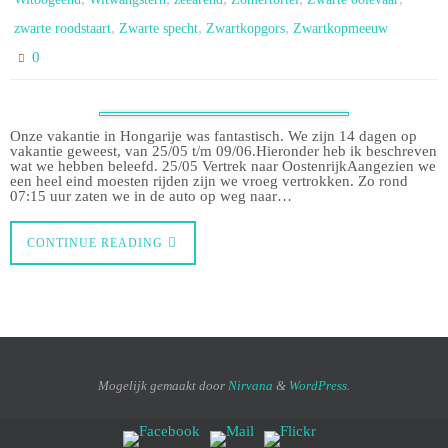
,
,
,
zwarte roodstaart
Zwarte specht
Zwartkopgors
Zwartkopmeeuw
0
Onze vakantie in Hongarije was fantastisch. We zijn 14 dagen op
vakantie geweest, van 25/05 t/m 09/06.Hieronder heb ik beschreven
wat we hebben beleefd. 25/05 Vertrek naar OostenrijkAangezien we
een heel eind moesten rijden zijn we vroeg vertrokken. Zo rond
07:15 uur zaten we in de auto op weg naar…
CONTINUE READING
Mogelijk gemaakt door
Nirvana
&
WordPress.