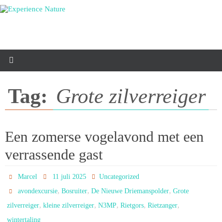
Ga
naar
de
inhoud
Tag:
Grote zilverreiger
Een zomerse vogelavond met een
verrassende gast
Marcel
11 juli 2025
Uncategorized
,
,
,
avondexcursie
Bosruiter
De Nieuwe Driemanspolder
Grote
,
,
,
,
,
zilverreiger
kleine zilverreiger
N3MP
Rietgors
Rietzanger
wintertaling