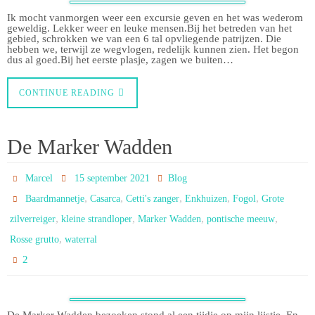
Ik mocht vanmorgen weer een excursie geven en het was wederom
geweldig. Lekker weer en leuke mensen.Bij het betreden van het
gebied, schrokken we van een 6 tal opvliegende patrijzen. Die
hebben we, terwijl ze wegvlogen, redelijk kunnen zien. Het begon
dus al goed.Bij het eerste plasje, zagen we buiten…
CONTINUE READING
De Marker Wadden
Marcel
15 september 2021
Blog
,
,
,
,
,
Baardmannetje
Casarca
Cetti's zanger
Enkhuizen
Fogol
Grote
,
,
,
,
zilverreiger
kleine strandloper
Marker Wadden
pontische meeuw
,
Rosse grutto
waterral
2
De Marker Wadden bezoeken stond al een tijdje op mijn lijstje. En