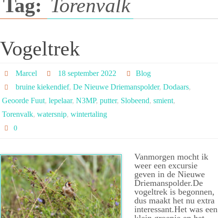
Tag:
Torenvalk
Vogeltrek
Marcel
18 september 2022
Blog
bruine kiekendief
,
De Nieuwe Driemanspolder
,
Dodaars
,
Geoorde Fuut
,
lepelaar
,
N3MP
,
putter
,
Slobeend
,
smient
,
Torenvalk
,
watersnip
,
wintertaling
0
Vanmorgen mocht ik
weer een excursie
geven in de Nieuwe
Driemanspolder.De
vogeltrek is begonnen,
dus maakt het nu extra
interessant.Het was een