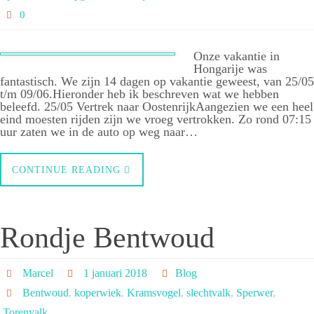
0
Onze vakantie in
Hongarije was
fantastisch. We zijn 14 dagen op vakantie geweest, van 25/05
t/m 09/06.Hieronder heb ik beschreven wat we hebben
beleefd. 25/05 Vertrek naar OostenrijkAangezien we een heel
eind moesten rijden zijn we vroeg vertrokken. Zo rond 07:15
uur zaten we in de auto op weg naar…
CONTINUE READING
Rondje Bentwoud
Marcel
1 januari 2018
Blog
Bentwoud
,
koperwiek
,
Kramsvogel
,
slechtvalk
,
Sperwer
,
Torenvalk