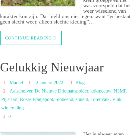
klein groepje en het
was voorspeld dat het
weer wisselend van
karakter kon zijn. Dat hield ons niet tegen, want “er bestaat
geen slecht weer, alleen slechte kleding”.…
CONTINUE READING
Gelukkig Nieuwjaar
Marcel
2 januari 2022
Blog
Aalscholver
,
De Nieuwe Driemanspolder
,
kokmeeuw
,
N3MP
,
Pijlstaart
,
Rosse Franjepoot
,
Slobeend
,
smient
,
Torenvalk
,
Vink
,
wintertaling
0
Het is alweer even