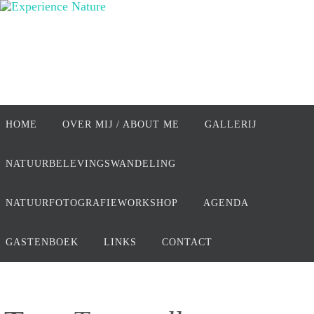
Ga
naar
de
inhoud
Ga
naar
HOME
OVER MIJ / ABOUT ME
GALLERIJ
de
inhoud
NATUURBELEVINGSWANDELING
NATUURFOTOGRAFIEWORKSHOP
AGENDA
GASTENBOEK
LINKS
CONTACT