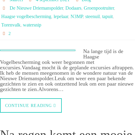
De Nieuwe Driemanspolder
,
Dodaars
,
Groenpootruiter
,
Haagse vogelbescherming
,
lepelaar
,
N3MP
,
steenuil
,
tapuit
,
Torenvalk
,
watersnip
2
Na lange tijd is de
Haagse
Vogelbescherming ook weer begonnen met
excursies.Vandaag mocht ik de geplande excursies aftrappen.
Ik heb de mensen meegenomen in de wondere natuur van de
Nieuwe Driemanspolder.Leuk om weer een paar bekende
gezichten te zien en ook ontzettend leuk om een paar nieuwe
gezichten te zien.Alvorens…
CONTINUE READING
Na regen komt een mooie