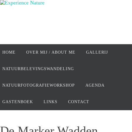
Ga
naar
de
inhoud
Ga
naar
HOME
OVER MIJ / ABOUT ME
GALLERIJ
de
inhoud
NATUURBELEVINGSWANDELING
NATUURFOTOGRAFIEWORKSHOP
AGENDA
GASTENBOEK
LINKS
CONTACT
De Marker Wadden