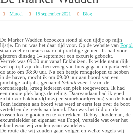
Marcel
15 september 2021
Blog
De Marker Wadden bezoeken stond al een tijdje op mijn
lijstje. En nu was het daar tijd voor. Op de website van
Fogol
staan veel excursies naar dat prachtige gebied. Ik had voor
gisteren dinsdag 14 september een excursie geboekt.
Vertrek was 09:30 uur vanaf Enkhuizen. Ik wilde natuurlijk
wel op tijd zijn dus ben vroeg van huis gegaan en parkeerde
de auto om 08:30 uur. Na een beetje rondgelopen te hebben
in de haven, mocht ik om 09:00 uur aan boord van een
prachtige koftjalk, genaamd
Schuttevaer
. I.v.m. de
coronaregels, kreeg iedereen een plek toegewezen. Ik had
een mooie plek langs de reling. Daarvandaan had ik goed
zicht over bakboord(links) en stuurboord(rechts) van de boot.
Toen iedereen aan boord was werd er eerst iets over de boot
verteld en de regels aan boord. Dan was het tijd om de
trossen los te gooien en te vertrekken. Debby Doodeman, de
excursieleider en eigenaar van Fogol, vertelde wat over het
eiland waar wij zouden gaan wandelen.
De route die wij zouden gaan volgen en welke vogels wij