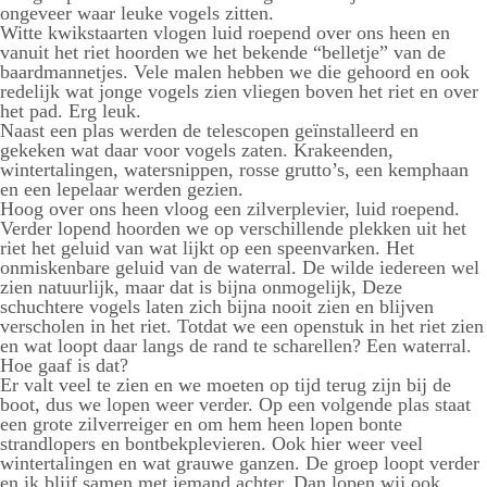
ongeveer waar leuke vogels zitten.
Witte kwikstaarten vlogen luid roepend over ons heen en
vanuit het riet hoorden we het bekende “belletje” van de
baardmannetjes. Vele malen hebben we die gehoord en ook
redelijk wat jonge vogels zien vliegen boven het riet en over
het pad. Erg leuk.
Naast een plas werden de telescopen geïnstalleerd en
gekeken wat daar voor vogels zaten. Krakeenden,
wintertalingen, watersnippen, rosse grutto’s, een kemphaan
en een lepelaar werden gezien.
Hoog over ons heen vloog een zilverplevier, luid roepend.
Verder lopend hoorden we op verschillende plekken uit het
riet het geluid van wat lijkt op een speenvarken. Het
onmiskenbare geluid van de waterral. De wilde iedereen wel
zien natuurlijk, maar dat is bijna onmogelijk, Deze
schuchtere vogels laten zich bijna nooit zien en blijven
verscholen in het riet. Totdat we een openstuk in het riet zien
en wat loopt daar langs de rand te scharellen? Een waterral.
Hoe gaaf is dat?
Er valt veel te zien en we moeten op tijd terug zijn bij de
boot, dus we lopen weer verder. Op een volgende plas staat
een grote zilverreiger en om hem heen lopen bonte
strandlopers en bontbekplevieren. Ook hier weer veel
wintertalingen en wat grauwe ganzen. De groep loopt verder
en ik blijf samen met iemand achter. Dan lopen wij ook