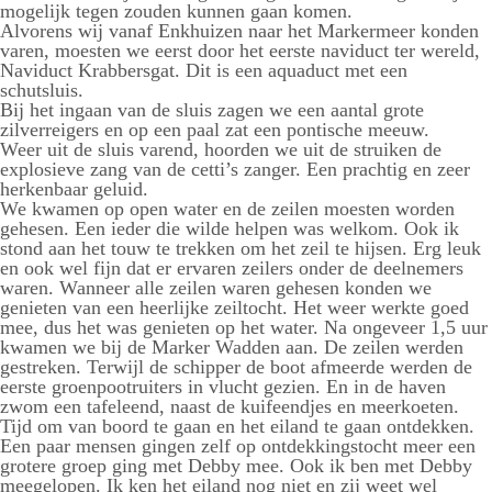
mogelijk tegen zouden kunnen gaan komen.
Alvorens wij vanaf Enkhuizen naar het Markermeer konden
varen, moesten we eerst door het eerste naviduct ter wereld,
Naviduct Krabbersgat. Dit is een aquaduct met een
schutsluis.
Bij het ingaan van de sluis zagen we een aantal grote
zilverreigers en op een paal zat een pontische meeuw.
Weer uit de sluis varend, hoorden we uit de struiken de
explosieve zang van de cetti’s zanger. Een prachtig en zeer
herkenbaar geluid.
We kwamen op open water en de zeilen moesten worden
gehesen. Een ieder die wilde helpen was welkom. Ook ik
stond aan het touw te trekken om het zeil te hijsen. Erg leuk
en ook wel fijn dat er ervaren zeilers onder de deelnemers
waren. Wanneer alle zeilen waren gehesen konden we
genieten van een heerlijke zeiltocht. Het weer werkte goed
mee, dus het was genieten op het water. Na ongeveer 1,5 uur
kwamen we bij de Marker Wadden aan. De zeilen werden
gestreken. Terwijl de schipper de boot afmeerde werden de
eerste groenpootruiters in vlucht gezien. En in de haven
zwom een tafeleend, naast de kuifeendjes en meerkoeten.
Tijd om van boord te gaan en het eiland te gaan ontdekken.
Een paar mensen gingen zelf op ontdekkingstocht meer een
grotere groep ging met Debby mee. Ook ik ben met Debby
meegelopen. Ik ken het eiland nog niet en zij weet wel