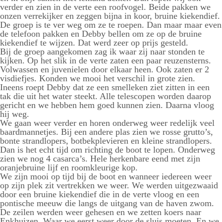
verder en zien in de verte een roofvogel. Beide pakken we
onzen verrekijker en zeggen bijna in koor, bruine kiekendief.
De groep is te ver weg om ze te roepen. Dan maar maar even
de telefoon pakken en Debby bellen om ze op de bruine
kiekendief te wijzen. Dat werd zeer op prijs gesteld.
Bij de groep aangekomen zag ik waar zij naar stonden te
kijken. Op het slik in de verte zaten een paar reuzensterns.
Volwassen en juvenielen door elkaar heen. Ook zaten er 2
visdiefjes. Konden we mooi het verschil in grote zien.
Ineens roept Debby dat ze een smelleken ziet zitten in een
tak die uit het water steekt. Alle telescopen worden daarop
gericht en we hebben hem goed kunnen zien. Daarna vloog
hij weg.
We gaan weer verder en horen onderweg weer redelijk veel
baardmannetjes. Bij een andere plas zien we rosse grutto’s,
bonte strandlopers, botbekplevieren en kleine strandlopers.
Dan is het echt tijd om richting de boot te lopen. Onderweg
zien we nog 4 casarca’s. Hele herkenbare eend met zijn
oranjebruine lijf en roomkleurige kop.
We zijn mooi op tijd bij de boot en wanneer iedereen weer
op zijn plek zit vertrekken we weer. We werden uitgezwaaid
door een bruine kiekendief die in de verte vloog en een
pontische meeuw die langs de uitgang van de haven zwom.
De zeilen werden weer gehesen en we zetten koers naar
Enkhuizen. Waar we eerst weer door de sluis moeten. En we