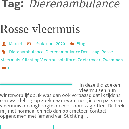
Tag:
Dierenambulance
Rosse vleermuis
Marcel
19 oktober 2020
Blog
Dierenambulance
,
Dierenambulance Den Haag
,
Rosse
vleermuis
,
Stichting Vleermuisplatform Zoetermeer
,
Zwammen
0
In deze tijd zoeken
vleermuizen hun
winterverblijf op. Ik was dan ook verbaasd dat ik tijdens
een wandeling, op zoek naar zwammen, in een park een
vleermuis op ooghoogte op een boom zag zitten. Dit leek
mij niet normaal en heb dan ook meteen contact
opgenomen met iemand van Stichting…