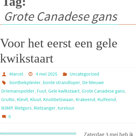
Tag:
Grote Canadese gans
Voor het eerst een gele
kwikstaart
Marcel
4 mei 2025
Uncategorized
bontbekplevier
,
bonte strandloper
,
De Nieuwe
Driemanspolder
,
Fuut
,
Gele kwikstaart
,
Grote Canadese gans
,
Grutto
,
Kievit
,
Kluut
,
Knobbelzwaan
,
Krakeend
,
Kuifeend
,
N3MP
,
Rietgors
,
Rietzanger
,
tureluur
0
Zaterdag 3 mei heb ik