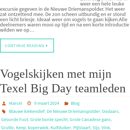
weer een hele leuke
excursie gegeven in de Nieuwe Driemanspolder. Het weer
zat ontzettend mee. De zon scheen uitbundig en er stond
een licht briesje. Ideaal weer om vogels te gaan kijken.Alle
deelnemers waren mooi op tijd en na een korte introductie
wilden we op…
CONTINUE READING
Vogelskijken met mijn
Texel Big Day teamleden
Marcel
9 maart 2024
Blog
Blauwe kiekendief
,
De Nieuwe Driemanspolder
,
Dodaars
,
Geoorde Fuut
,
Grote bonte specht
,
Grote Canadese gans
,
Grutto
,
Keep
,
koperwiek
,
Kuifduiker
,
Pijlstaart
,
Sijs
,
Vink
,