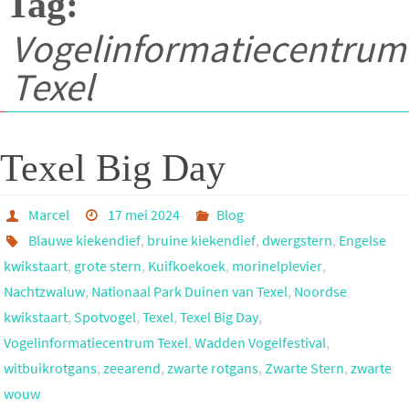
Tag:
Vogelinformatiecentrum
Texel
Texel Big Day
Marcel
17 mei 2024
Blog
Blauwe kiekendief
,
bruine kiekendief
,
dwergstern
,
Engelse
kwikstaart
,
grote stern
,
Kuifkoekoek
,
morinelplevier
,
Nachtzwaluw
,
Nationaal Park Duinen van Texel
,
Noordse
kwikstaart
,
Spotvogel
,
Texel
,
Texel Big Day
,
Vogelinformatiecentrum Texel
,
Wadden Vogelfestival
,
witbuikrotgans
,
zeearend
,
zwarte rotgans
,
Zwarte Stern
,
zwarte
wouw