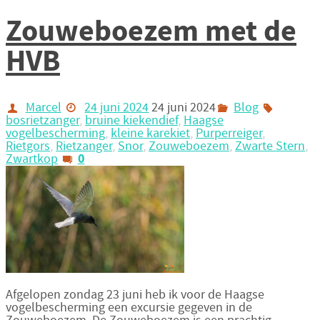
Zouweboezem met de
HVB
Marcel
24 juni 2024
24 juni 2024
Blog
bosrietzanger
,
bruine kiekendief
,
Haagse
vogelbescherming
,
kleine karekiet
,
Purperreiger
,
Rietgors
,
Rietzanger
,
Snor
,
Zouweboezem
,
Zwarte Stern
,
0
Zwartkop
Afgelopen zondag 23 juni heb ik voor de Haagse
vogelbescherming een excursie gegeven in de