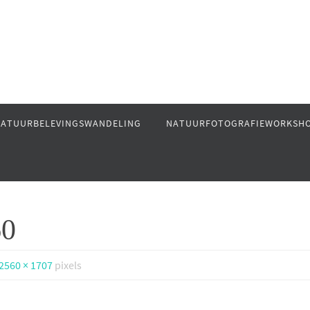
ATUURBELEVINGSWANDELING
NATUURFOTOGRAFIEWORKSH
60
2560 × 1707
pixels