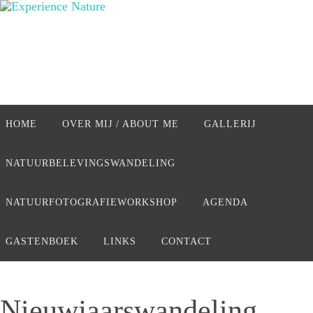
Ga
naar
de
inhoud
Ga
naar
HOME
OVER MIJ / ABOUT ME
GALLERIJ
de
inhoud
NATUURBELEVINGSWANDELING
NATUURFOTOGRAFIEWORKSHOP
AGENDA
GASTENBOEK
LINKS
CONTACT
Nieuwjaarswandeling