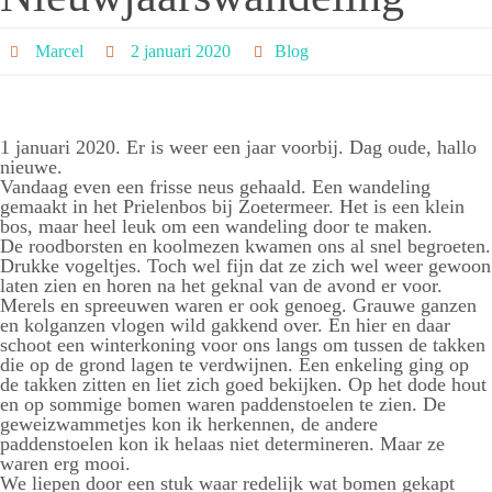
Marcel
2 januari 2020
Blog
1 januari 2020. Er is weer een jaar voorbij. Dag oude, hallo
nieuwe.
Vandaag even een frisse neus gehaald. Een wandeling
gemaakt in het Prielenbos bij Zoetermeer. Het is een klein
bos, maar heel leuk om een wandeling door te maken.
De roodborsten en koolmezen kwamen ons al snel begroeten.
Drukke vogeltjes. Toch wel fijn dat ze zich wel weer gewoon
laten zien en horen na het geknal van de avond er voor.
Merels en spreeuwen waren er ook genoeg. Grauwe ganzen
en kolganzen vlogen wild gakkend over. En hier en daar
schoot een winterkoning voor ons langs om tussen de takken
die op de grond lagen te verdwijnen. Een enkeling ging op
de takken zitten en liet zich goed bekijken. Op het dode hout
en op sommige bomen waren paddenstoelen te zien. De
geweizwammetjes kon ik herkennen, de andere
paddenstoelen kon ik helaas niet determineren. Maar ze
waren erg mooi.
We liepen door een stuk waar redelijk wat bomen gekapt