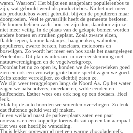
waren. Waarom? Het blijkt een aangeplant populierenbos te
zijn, wat gebruikt werd als productiebos. Nu het niet meer
als productiebos wordt gebruikt, blijven de populieren maar
doorgroeien. Veel te gevaarlijk heeft de gemeente besloten.
De bomen hebben zacht hout en zijn dun, daardoor zijn ze
niet meer veilig. In de plaats van de gekapte bomen worden
andere bomen en struiken geplant. Zoals zwarte elzen,
fladderiepen, tamme kastanjes, haagbeuken, walnoten,
populieren, zwarte berken, hazelaars, meidoorns en
boswilgen. Zo wordt het meer een bos zoals het naastgelegen
Prielenbos. Dit plan is uiteraard in overeenstemming met
natuurverenigingen en de vogelwerkgroep.
Doordat het nu zo open is, konden we de koperwieken goed
zien en ook een vrouwtje grote bonte specht zagen we goed.
Zelfs zonder verrekijker, zo dichtbij zaten ze.
We zijn weer teruggelopen langs de Noord Aa. Op het water
zagen we aalscholvers, meerkoeten, wilde eenden en
kuifeenden. Esther wees ons ook nog op een dodaars. Heel
leuk.
Vlak bij de auto hoorden we smienten overvliegen. Zo leuk
dat fluitende geluid wat zij maken.
In een weiland naast de parkeerplaats zaten een paar
ooievaars en een koppeltje torenvalk zat op een lantaarnpaal.
Het was een heerlijke wandeling.
Thuis lekker opgewarmd met een warme chocolademelk.