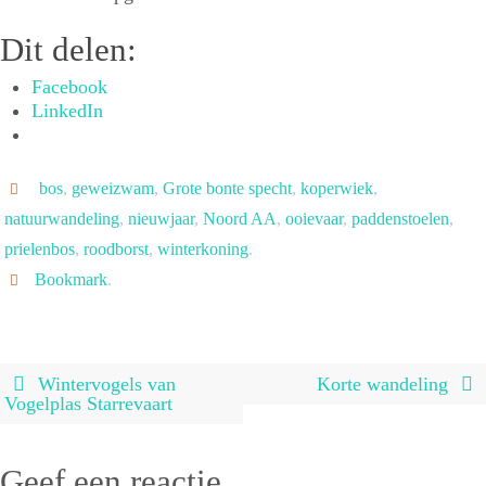
Dit delen:
Facebook
LinkedIn
bos
,
geweizwam
,
Grote bonte specht
,
koperwiek
,
natuurwandeling
,
nieuwjaar
,
Noord AA
,
ooievaar
,
paddenstoelen
,
prielenbos
,
roodborst
,
winterkoning
.
Bookmark
.
Wintervogels van
Korte wandeling
Vogelplas Starrevaart
Geef een reactie