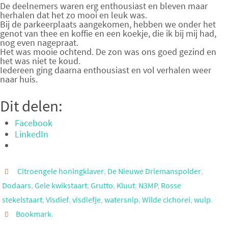
De deelnemers waren erg enthousiast en bleven maar
herhalen dat het zo mooi en leuk was.
Bij de parkeerplaats aangekomen, hebben we onder het
genot van thee en koffie en een koekje, die ik bij mij had,
nog even nagepraat.
Het was mooie ochtend. De zon was ons goed gezind en
het was niet te koud.
Iedereen ging daarna enthousiast en vol verhalen weer
naar huis.
Dit delen:
Facebook
LinkedIn
Citroengele honingklaver
,
De Nieuwe Driemanspolder
,
Dodaars
,
Gele kwikstaart
,
Grutto
,
Kluut
,
N3MP
,
Rosse
stekelstaart
,
Visdief
,
visdiefje
,
watersnip
,
Wilde cichorei
,
wulp
.
Bookmark
.