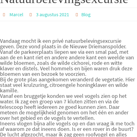
Marcel
3 augustus 2021
Blog
Vandaag mocht ik een privé natuurbelevingsexcursie
geven. Deze vond plaats in de Nieuwe Driemanspolder.
Vanaf de parkeerplaats liepen we via een smal pad, met
aan de en kant riet en andere andere kant een weelde van
wilde bloemen, zoals de wilde cichorei, rode en witte
klaver en distels. Veel hommels en bijen waren druk deze
bloemen van een bezoek te voorzien.
Bij de grote plas aangekomen veranderd de vegetatie. Hier
staat veel krulzuring, citroengele honingklaver en wilde
kamille.
Vanaf een bruggetje konden we veel vogels zien op het
water. Ik zag een groep van 7 kluten zitten en via de
telescoop heeft iedereen ze goed kunnen zien. Daar
meteen de mogelijkheid genomen om het één en ander
over het gebied en de vogels te vertellen.
Ineens vlogen bijna alle vogels op en dan vraag ik me toch
af waarom ze dat ineens doen. Is er een rover in de buurt?
De lucht afgezocht, maar ik zag geen roofvogel en alles