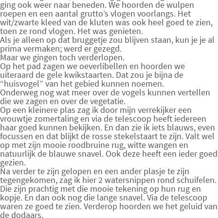
ging ook weer naar beneden. We hoorden de wulpen
roepen en een aantal grutto’s vlogen voorlangs. Het
wit/zwarte kleed van de kluten was ook heel goed te zien,
toen ze rond vlogen. Het was genieten.
Als je alleen op dat bruggetje zou blijven staan, kun je je al
prima vermaken; werd er gezegd.
Maar we gingen toch verderlopen.
Op het pad zagen we oeverlibellen en hoorden we
uiteraard de gele kwikstaarten. Dat zou je bijna de
“huisvogel” van het gebied kunnen noemen.
Onderweg nog wat meer over de vogels kunnen vertellen
die we zagen en over de vegetatie.
Op een kleinere plas zag ik door mijn verrekijker een
vrouwtje zomertaling en via de telescoop heeft iedereen
haar goed kunnen bekijken. En dan zie ik iets blauws, even
focussen en dat blijkt de rosse stekelstaart te zijn. Valt wel
op met zijn mooie roodbruine rug, witte wangen en
natuurlijk de blauwe snavel. Ook deze heeft een ieder goed
gezien.
Na verder te zijn gelopen en een ander plasje te zijn
tegengekomen, zag ik hier 2 watersnippen rond schuifelen.
Die zijn prachtig met die mooie tekening op hun rug en
kopje. En dan ook nog die lange snavel. Via de telescoop
waren ze goed te zien. Verderop hoorden we het geluid van
de dodaars.