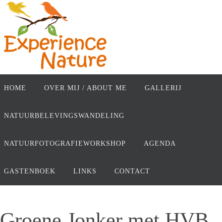
Ga
naar
de
inhoud
Ga
naar
HOME
OVER MIJ / ABOUT ME
GALLERIJ
de
inhoud
NATUURBELEVINGSWANDELING
NATUURFOTOGRAFIEWORKSHOP
AGENDA
GASTENBOEK
LINKS
CONTACT
Groene Jonker met HVB