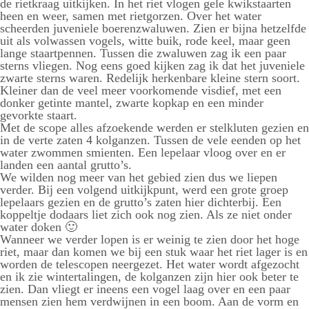
de rietkraag uitkijken. In het riet vlogen gele kwikstaarten
heen en weer, samen met rietgorzen. Over het water
scheerden juveniele boerenzwaluwen. Zien er bijna hetzelfde
uit als volwassen vogels, witte buik, rode keel, maar geen
lange staartpennen. Tussen die zwaluwen zag ik een paar
sterns vliegen. Nog eens goed kijken zag ik dat het juveniele
zwarte sterns waren. Redelijk herkenbare kleine stern soort.
Kleiner dan de veel meer voorkomende visdief, met een
donker getinte mantel, zwarte kopkap en een minder
gevorkte staart.
Met de scope alles afzoekende werden er stelkluten gezien en
in de verte zaten 4 kolganzen. Tussen de vele eenden op het
water zwommen smienten. Een lepelaar vloog over en er
landen een aantal grutto’s.
We wilden nog meer van het gebied zien dus we liepen
verder. Bij een volgend uitkijkpunt, werd een grote groep
lepelaars gezien en de grutto’s zaten hier dichterbij. Een
koppeltje dodaars liet zich ook nog zien. Als ze niet onder
water doken 🙂
Wanneer we verder lopen is er weinig te zien door het hoge
riet, maar dan komen we bij een stuk waar het riet lager is en
worden de telescopen neergezet. Het water wordt afgezocht
en ik zie wintertalingen, de kolganzen zijn hier ook beter te
zien. Dan vliegt er ineens een vogel laag over en een paar
mensen zien hem verdwijnen in een boom. Aan de vorm en