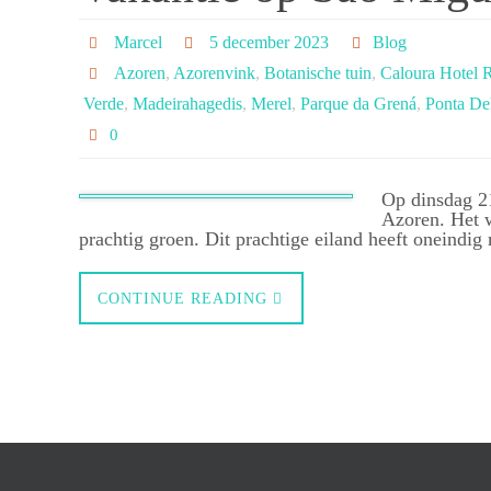
Marcel
5 december 2023
Blog
Azoren
,
Azorenvink
,
Botanische tuin
,
Caloura Hotel R
Verde
,
Madeirahagedis
,
Merel
,
Parque da Grená
,
Ponta De
0
Op dinsdag 21
Azoren. Het w
prachtig groen. Dit prachtige eiland heeft oneindi
CONTINUE READING