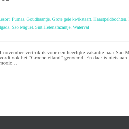
esort
,
Furnas
,
Goudhaantje
,
Grote gele kwikstaart
,
Haarspeldbochten
,
lgada
,
Sao Miguel
,
Sint Helenafazantje
,
Waterval
 november vertrok ik voor een heerlijke vakantie naar São Mi
ordt ook het “Groene eiland” genoemd. En daar is niets aan 
g mooie…