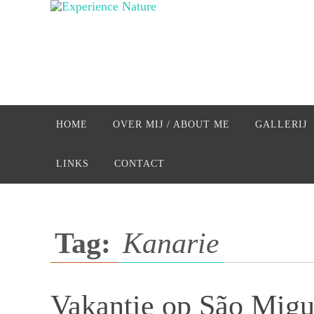
Ga
naar
de
inhoud
Ga
naar
HOME
OVER MIJ / ABOUT ME
GALLERIJ
de
inhoud
LINKS
CONTACT
Tag:
Kanarie
Vakantie op São Migu