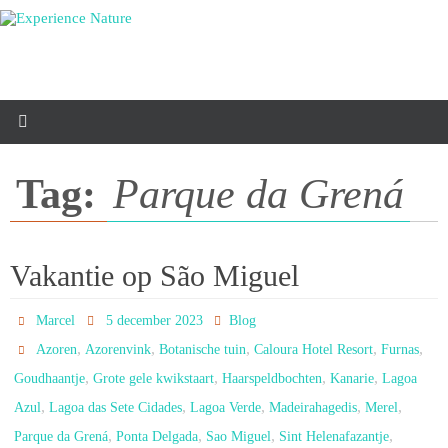
Ga
naar
de
inhoud
Tag:
Parque da Grená
Vakantie op São Miguel
Marcel
5 december 2023
Blog
,
,
,
,
,
Azoren
Azorenvink
Botanische tuin
Caloura Hotel Resort
Furnas
,
,
,
,
Goudhaantje
Grote gele kwikstaart
Haarspeldbochten
Kanarie
Lagoa
,
,
,
,
,
Azul
Lagoa das Sete Cidades
Lagoa Verde
Madeirahagedis
Merel
,
,
,
,
Parque da Grená
Ponta Delgada
Sao Miguel
Sint Helenafazantje