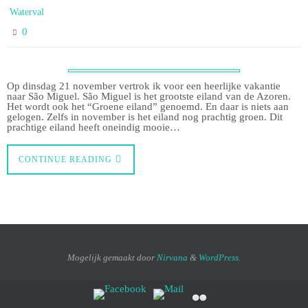
Waterval
0
Op dinsdag 21 november vertrok ik voor een heerlijke vakantie
naar São Miguel. São Miguel is het grootste eiland van de Azoren.
Het wordt ook het “Groene eiland” genoemd. En daar is niets aan
gelogen. Zelfs in november is het eiland nog prachtig groen. Dit
prachtige eiland heeft oneindig mooie…
CONTINUE READING
Mogelijk gemaakt door
Nirvana
&
WordPress.