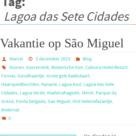
Tag:
Lagoa das Sete Cidades
Vakantie op São Miguel
Marcel
5 december 2023
Blog
Azoren
,
Azorenvink
,
Botanische tuin
,
Caloura Hotel Resort
,
Furnas
,
Goudhaantje
,
Grote gele kwikstaart
,
Haarspeldbochten
,
Kanarie
,
Lagoa Azul
,
Lagoa das Sete
Cidades
,
Lagoa Verde
,
Madeirahagedis
,
Merel
,
Parque da
Grená
,
Ponta Delgada
,
Sao Miguel
,
Sint Helenafazantje
,
Waterval
0