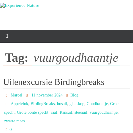
Ga
naar
de
inhoud
Tag:
vuurgoudhaantje
Uilenexcursie Birdingbreaks
Marcel
11 november 2024
Blog
,
,
,
,
,
Appelvink
BirdingBreaks
bosuil
glanskop
Goudhaantje
Groene
,
,
,
,
,
,
specht
Grote bonte specht
raaf
Ransuil
steenuil
vuurgoudhaantje
zwarte mees
0