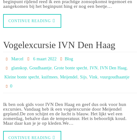
beginpunt rijdend reed ik een prachtige zonsopkomst tegemoet en
aangekomen bij het beginpunt hing er nog een beetje…
CONTINUE READING
Vogelexcursie IVN Den Haag
Marcel
6 maart 2022
Blog
,
,
,
,
,
glanskop
Goudhaantje
Grote bonte specht
IVN
IVN Den Haag
,
,
,
,
,
Kleine bonte specht
kuifmees
Meijendel
Sijs
Vink
vuurgoudhaantje
0
Ik ben ook gids voor IVN Den Haag en geef dus ook voor hun
excursies. Vandaag heb ik een vogelexcursie door Meijendel
gepland.De zon schijnt en de lucht is blauw. Het lijkt wel een
zomerdag, behalve dan de temperatuur. Het is behoorlijk koud.
Maar daar kan je je op kleden.We…
CONTINUE READING