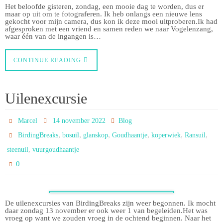
Het beloofde gisteren, zondag, een mooie dag te worden, dus er
maar op uit om te fotograferen. Ik heb onlangs een nieuwe lens
gekocht voor mijn camera, dus kon ik deze mooi uitproberen.Ik had
afgesproken met een vriend en samen reden we naar Vogelenzang,
waar één van de ingangen is…
CONTINUE READING
Uilenexcursie
Marcel
14 november 2022
Blog
,
,
,
,
,
,
BirdingBreaks
bosuil
glanskop
Goudhaantje
koperwiek
Ransuil
,
steenuil
vuurgoudhaantje
0
De uilenexcursies van BirdingBreaks zijn weer begonnen. Ik mocht
daar zondag 13 november er ook weer 1 van begeleiden.Het was
vroeg op want we zouden vroeg in de ochtend beginnen. Naar het