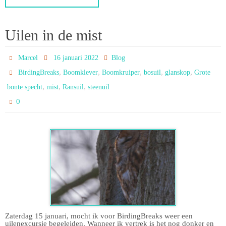
Uilen in de mist
Marcel
16 januari 2022
Blog
,
,
,
,
,
BirdingBreaks
Boomklever
Boomkruiper
bosuil
glanskop
Grote
,
,
,
bonte specht
mist
Ransuil
steenuil
0
Zaterdag 15 januari, mocht ik voor BirdingBreaks weer een
uilenexcursie begeleiden. Wanneer ik vertrek is het nog donker en