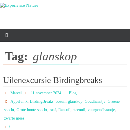
Ga
naar
de
inhoud
Tag:
glanskop
Uilenexcursie Birdingbreaks
Marcel
11 november 2024
Blog
,
,
,
,
,
Appelvink
BirdingBreaks
bosuil
glanskop
Goudhaantje
Groene
,
,
,
,
,
,
specht
Grote bonte specht
raaf
Ransuil
steenuil
vuurgoudhaantje
zwarte mees
0